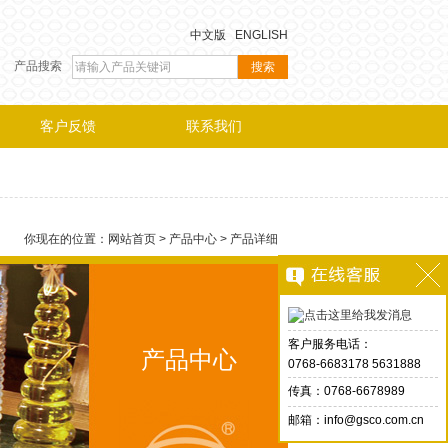
中文版
ENGLISH
产品搜索
客户反馈
联系我们
你现在的位置：
网站首页
>
产品中心
> 产品详细
客户服务电话：
产品中心
0768-6683178 5631888
传真：0768-6678989
邮箱：info@gsco.com.cn