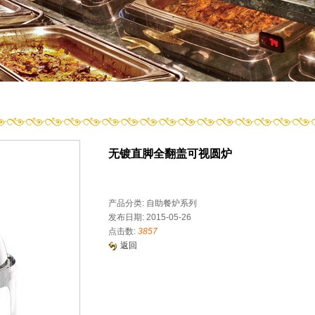
无镀直脚全翻盖可视圆炉
产品分类: 自助餐炉系列
发布日期: 2015-05-26
点击数:
3857
返回