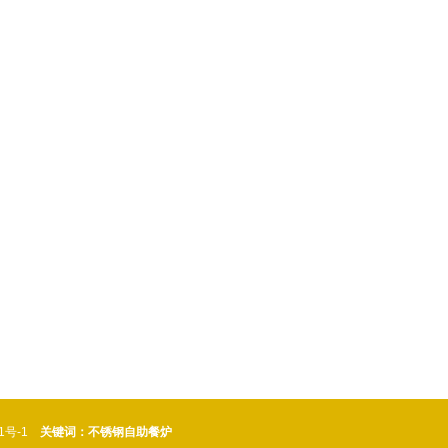
镀直脚全翻盖可视圆
炉
1号-1
关键词：不锈钢自助餐炉